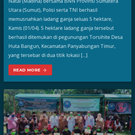
Natal (Madina) bersama BNN Provinsi Sumatera
Utara (Sumut), Polisi serta TNI berhasil
memusnahkan ladang ganja seluas 5 hektare,
Kamis (01/04). 5 hektare ladang ganja tersebut
berhasil ditemukan di pegunungan Torsihite Desa
Huta Bangun, Kecamatan Panyabungan Timur,
yang tersebar di dua titik lokasi […]
READ MORE
arrow_forward