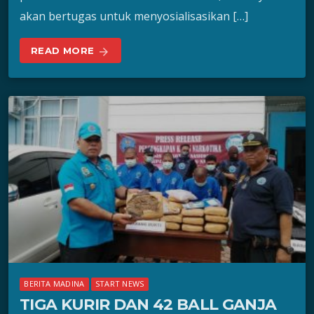
akan bertugas untuk menyosialisasikan […]
READ MORE
arrow_forward
BERITA MADINA
START NEWS
TIGA KURIR DAN 42 BALL GANJA