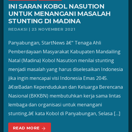
INI SARAN KOBOL NASUTION
UNTUK MENANGANI MASALAH
STUNTING DI MADINA
REDAKSI | 23 NOVEMBER 2021
Panyabungan, StartNews â€“ Tenaga Ahli
Pemberdayaan Masyarakat Kabupaten Mandailing
Natal (Madina) Kobol Nasution menilai stunting
menjadi masalah yang harus diselesaikan Indonesia
jika ingin mencapai visi Indonesia Emas 2045.
â€œBadan Kependudukan dan Keluarga Berencana
Nasional (BKKBN) membutuhkan kerja sama lintas
lembaga dan organisasi untuk menangani
stunting,â€ kata Kobol di Panyabungan, Selasa […]
READ MORE
arrow_forward