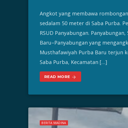
Angkot yang membawa rombongan sa
sedalam 50 meter di Saba Purba. Pe
RSUD Panyabungan. Panyabungan, S
Baru–Panyabungan yang mengangku
Musthafawiyah Purba Baru terjun k
Saba Purba, Kecamatan […]
READ MORE
arrow_forward
BERITA MADINA