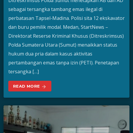
Ditreskrimsus Polda Sumut menetapkan AB dan AD
sebagai tersangka tambang emas ilegal di
perbatasan Tapsel-Madina. Polisi sita 12 ekskavator
dan buru pemilik modal. Medan, StartNews –
Direktorat Reserse Kriminal Khusus (Ditreskrimsus)
Polda Sumatera Utara (Sumut) menaikkan status
hukum dua pria dalam kasus aktivitas
pertambangan emas tanpa izin (PETI). Penetapan
tersangka […]
READ MORE
arrow_forward