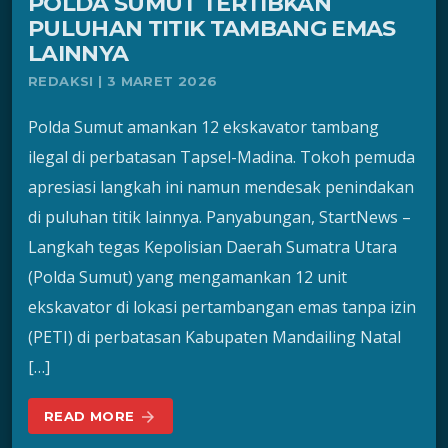
POLDA SUMUT TERTIBKAN
PULUHAN TITIK TAMBANG EMAS
LAINNYA
REDAKSI | 3 MARET 2026
Polda Sumut amankan 12 ekskavator tambang
ilegal di perbatasan Tapsel-Madina. Tokoh pemuda
apresiasi langkah ini namun mendesak penindakan
di puluhan titik lainnya. Panyabungan, StartNews –
Langkah tegas Kepolisian Daerah Sumatra Utara
(Polda Sumut) yang mengamankan 12 unit
ekskavator di lokasi pertambangan emas tanpa izin
(PETI) di perbatasan Kabupaten Mandailing Natal
[…]
READ MORE
arrow_forward