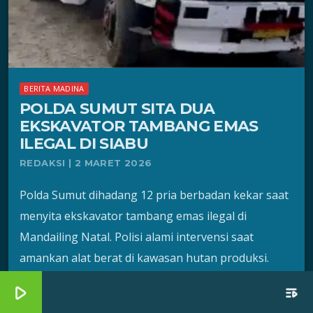
BERITA MADINA
POLDA SUMUT SITA DUA
EKSKAVATOR TAMBANG EMAS
ILEGAL DI SIABU
REDAKSI | 2 MARET 2026
Polda Sumut dihadang 12 pria berbadan kekar saat
menyita ekskavator tambang emas ilegal di
Mandailing Natal. Polisi alami intervensi saat
amankan alat berat di kawasan hutan produksi.
Siabu, StartNews– Upaya Kepolisian Daerah
play_arrow
playlist_play
Sumatera Utara (Polda Sumut) menertibkan praktik