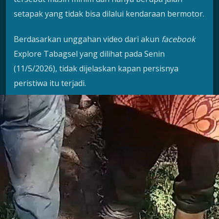
setapak yang tidak bisa dilalui kendaraan bermotor.
Berdasarkan unggahan video dari akun
facebook
Explore Tabagsel yang dilihat pada Senin
(11/5/2026), tidak dijelaskan kapan persisnya
peristiwa itu terjadi.
Yang pasti, video itu memperlihatkan warga harus
berjalan kaki menyusuri hutan dan perbukitan
selama kurang lebih 6 hingga 7 jam perjalanan.
Perjalanan panjang ini dilakukan demi mencapai
titik lokasi yang bisa diakses oleh kendaraan roda
empat agar sang ibu dapat segera dibawa menuju
rumah sakit di wilayah Sipirok.
Kondisi infrastruktur yang tertinggal ini membuat