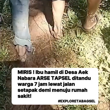
keselamatan ibu dan janin dalam kandungan
terancam akibat guncangan dan durasi perjalanan
yang lama. Warga setempat menyatakan metode
tandu adalah satu-satunya pilihan yang mereka
miliki setiap kali ada warga yang mengalami kondisi
darurat medis.
Salah seorang warga yang ikut menandu
menyampaikan rasa keprihatinannya atas kondisi
yang terus berulang di desa mereka.
“Beginilah kondisi kami setiap ada yang sakit atau
mau melahirkan, harus ditandu berjam-jam karena
jalan tidak ada. Kami sangat berharap pemerintah
memperhatikan nasib kami di sini,” ujarnya dalam