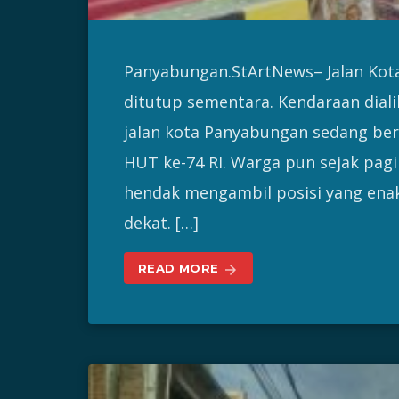
Panyabungan.StArtNews– Jalan Kota
ditutup sementara. Kendaraan dialih
jalan kota Panyabungan sedang be
HUT ke-74 RI. Warga pun sejak pagi
hendak mengambil posisi yang enak
dekat. […]
READ MORE
arrow_forward