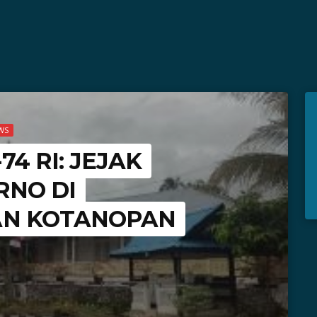
WS
74 RI: JEJAK
RNO DI
N KOTANOPAN