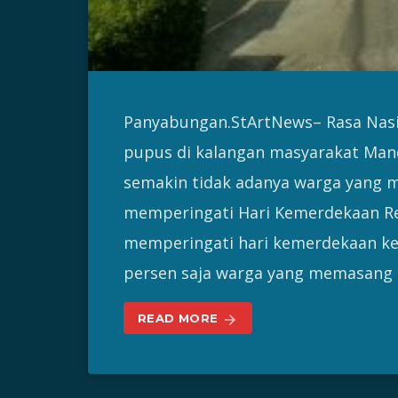
Panyabungan.StArtNews– Rasa Nas
pupus di kalangan masyarakat Manda
semakin tidak adanya warga yang m
memperingati Hari Kemerdekaan Rep
memperingati hari kemerdekaan ke 
persen saja warga yang memasang 
READ MORE
arrow_forward