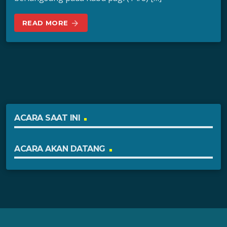
READ MORE
arrow_forward
ACARA SAAT INI
ACARA AKAN DATANG