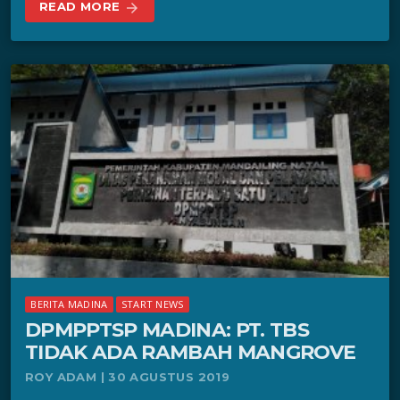
READ MORE
arrow_forward
BERITA MADINA
START NEWS
DPMPPTSP MADINA: PT. TBS
TIDAK ADA RAMBAH MANGROVE
ROY ADAM | 30 AGUSTUS 2019