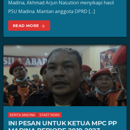
Madina, Akhmad Arjun Nasution menyikapi hasil
PSU Madina. Mantan anggota DPRD […]
READ MORE
arrow_forward
BERITA MADINA
START NEWS
INI PESAN UNTUK KETUA MPC PP