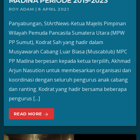
MADINA PERIODE 2019-2023
ROY ADAM | 8 APRIL 2021
Panyabungan, StArtNews-Ketua Majelis Pimpinan
Wilayah Pemuda Pancasila Sumatera Utara (MPW
PP Sumut), Kodrat Sah yang hadir dalam
Musyawarah Cabang Luar Biasa (Muscablub) MPC
PP Madina berpesan kepada ketua terpilih, Akhmad
Arjun Nasution untuk membesarkan organisasi dan
koordinasi dengan seluruh pengurus anak cabang
dan ranting. Kodrat yang hadir bersama beberapa
pengurus […]
READ MORE
arrow_forward