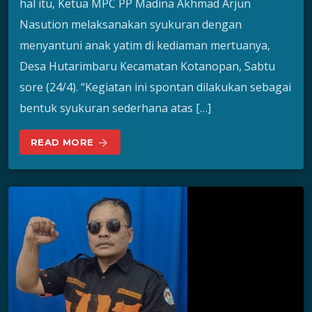
hal itu, Ketua MPC PP Madina Akhmad Arjun
Nasution melaksanakan syukuran dengan
menyantuni anak yatim di kediaman mertuanya,
Desa Hutarimbaru Kecamatan Kotanopan, Sabtu
sore (24/4). “Kegiatan ini spontan dilakukan sebagai
bentuk syukuran sederhana atas […]
READ MORE
arrow_forward