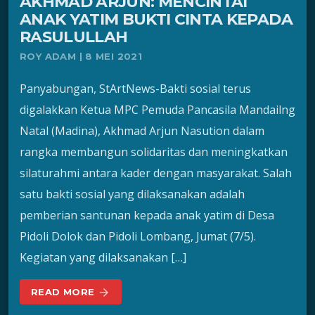
AKHMAD ARJUN: MENCINTAI
ANAK YATIM BUKTI CINTA KEPADA
RASULULLAH
ROY ADAM | 8 MEI 2021
Panyabungan, StArtNews-Bakti sosial terus
digalakkan Ketua MPC Pemuda Pancasila Mandailng
Natal (Madina), Akhmad Arjun Nasution dalam
rangka membangun solidaritas dan meningkatkan
silaturahmi antara kader dengan masyarakat. Salah
satu bakti sosial yang dilaksanakan adalah
pemberian santunan kepada anak yatim di Desa
Pidoli Dolok dan Pidoli Lombang, Jumat (7/5).
Kegiatan yang dilaksanakan […]
READ MORE
arrow_forward