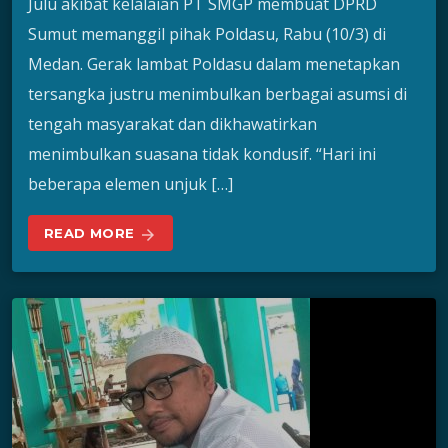
Julu akibat kelalaian PT SMGP membuat DPRD
Sumut memanggil pihak Poldasu, Rabu (10/3) di
Medan. Gerak lambat Poldasu dalam menetapkan
tersangka justru menimbulkan berbagai asumsi di
tengah masyarakat dan dikhawatirkan
menimbulkan suasana tidak kondusif. “Hari ini
beberapa elemen unjuk […]
READ MORE
arrow_forward