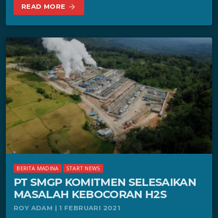
READ MORE
arrow_forward
BERITA MADINA
START NEWS
PT SMGP KOMITMEN SELESAIKAN
MASALAH KEBOCORAN H2S
ROY ADAM | 1 FEBRUARI 2021