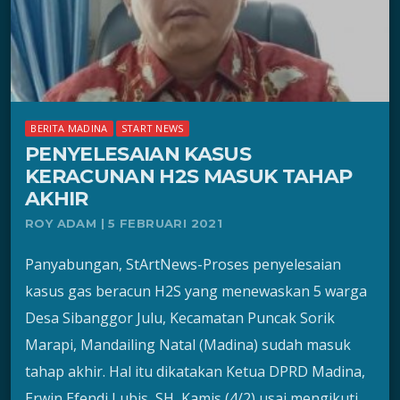
BERITA MADINA
START NEWS
PENYELESAIAN KASUS
KERACUNAN H2S MASUK TAHAP
AKHIR
ROY ADAM | 5 FEBRUARI 2021
Panyabungan, StArtNews-Proses penyelesaian
kasus gas beracun H2S yang menewaskan 5 warga
Desa Sibanggor Julu, Kecamatan Puncak Sorik
Marapi, Mandailing Natal (Madina) sudah masuk
tahap akhir. Hal itu dikatakan Ketua DPRD Madina,
Erwin Efendi Lubis, SH, Kamis (4/2) usai mengikuti