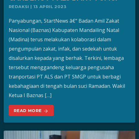
REDAKSI | 13 APRIL 2023
Panyabungan, StartNews â€“ Badan Amil Zakat
Nasional (Baznas) Kabupaten Mandailing Natal
(Madina) terus melakukan kolaborasi dalam
pengumpulan zakat, infak, dan sedekah untuk
disalurkan kepada yang berhak. Terkini, lembaga
tersebut menggandeng keluarga pengusaha
tranportasi PT ALS dan PT SMGP untuk berbagi
kebahagiaan di tengah bulan suci Ramadan. Wakil
Ketua I Baznas […]
READ MORE
arrow_forward