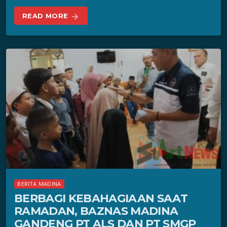
READ MORE
arrow_forward
BERITA MADINA
BERBAGI KEBAHAGIAAN SAAT
RAMADAN, BAZNAS MADINA
GANDENG PT ALS DAN PT SMGP