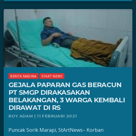
BERITA MADINA
START NEWS
GEJALA PAPARAN GAS BERACUN
PT SMGP DIRAKASAKAN
BELAKANGAN, 3 WARGA KEMBALI
DIRAWAT DI RS
ROY ADAM | 11 FEBRUARI 2021
Puncak Sorik Marapi, StArtNews– Korban