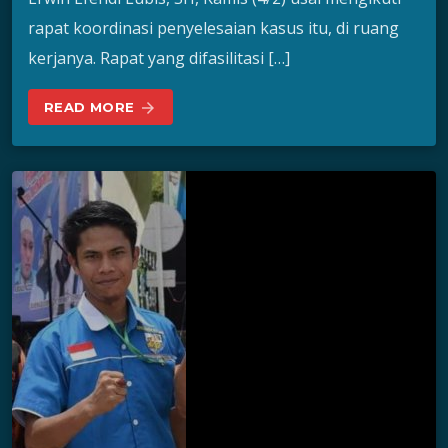
rapat koordinasi penyelesaian kasus itu, di ruang
kerjanya. Rapat yang difasilitasi […]
READ MORE
arrow_forward