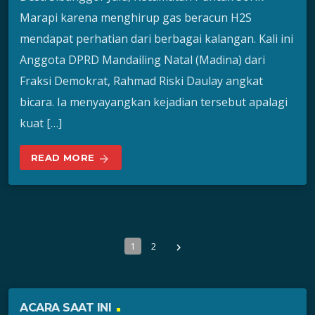
Marapi karena menghirup gas beracun H2S
mendapat perhatian dari berbagai kalangan. Kali ini
Anggota DPRD Mandailing Natal (Madina) dari
Fraksi Demokrat, Rahmad Riski Daulay angkat
bicara. Ia menyayangkan kejadian tersebut apalagi
kuat […]
READ MORE
arrow_forward
1
2
navigate_next
ACARA SAAT INI