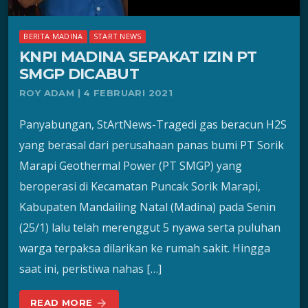
BERITA MADINA
START NEWS
KNPI MADINA SEPAKAT IZIN PT
SMGP DICABUT
ROY ADAM | 4 FEBRUARI 2021
Panyabungan, StArtNews-Tragedi gas beracun H2S
yang berasal dari perusahaan panas bumi PT Sorik
Marapi Geothermal Power (PT SMGP) yang
beroperasi di Kecamatan Puncak Sorik Marapi,
Kabupaten Mandailing Natal (Madina) pada Senin
(25/1) lalu telah merenggut 5 nyawa serta puluhan
warga terpaksa dilarikan ke rumah sakit. Hingga
saat ini, peristiwa nahas […]
READ MORE
arrow_forward