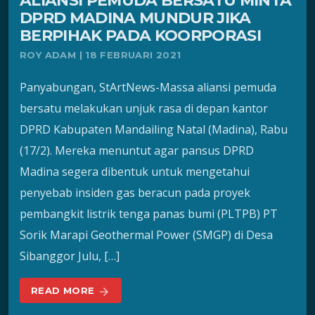
ALIANSI PEMUDA BERSATU MINTA
DPRD MADINA MUNDUR JIKA
BERPIHAK PADA KOORPORASI
ROY ADAM | 18 FEBRUARI 2021
Panyabungan, StArtNews-Massa aliansi pemuda
bersatu melakukan unjuk rasa di depan kantor
DPRD Kabupaten Mandailing Natal (Madina), Rabu
(17/2). Mereka menuntut agar pansus DPRD
Madina segera dibentuk untuk mengetahui
penyebab insiden gas beracun pada proyek
pembangkit listrik tenga panas bumi (PLTPB) PT
Sorik Marapi Geothermal Power (SMGP) di Desa
Sibanggor Julu, […]
READ MORE
arrow_forward