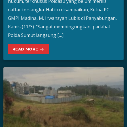
hukum, terkhusus Poldasu yang belum merilis
daftar tersangka. Hal itu disampaikan, Ketua PC
GMPI Madina, M. Irwansyah Lubis di Panyabungan,
Kamis (11/3). “Sangat membingungkan, padahal
Polda Sumut langsung […]
READ MORE
arrow_forward