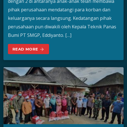
dengan 2 di antaranya anak-anak telah membawa
pihak perusahaan mendatangi para korban dan
keluarganya secara langsung. Kedatangan pihak
perusahaan pun diwakili oleh Kepala Teknik Panas
Bumi PT SMGP, Eddiyanto. […]
READ MORE
arrow_forward