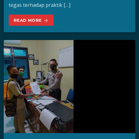
tegas terhadap praktik […]
READ MORE
arrow_forward