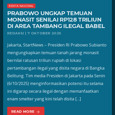
BERITA NASIONAL
PRABOWO UNGKAP TEMUAN
MONASIT SENILAI RP128 TRILIUN
DI AREA TAMBANG ILEGAL BABEL
REDAKSI | 7 OKTOBER 2025
Jakarta, StartNews – Presiden RI Prabowo Subianto
mengungkapkan temuan tanah jarang monasit
bernilai ratusan triliun rupiah di lokasi
pertambangan ilegal yang disita negara di Bangka
Belitung. Tim media Presiden di Jakarta pada Senin
(6/10/2025) menginformasikan potensi itu selama
ini digarap secara ilegal dengan memanfaatkan
enam smelter yang kini telah disita […]
READ MORE
arrow_forward