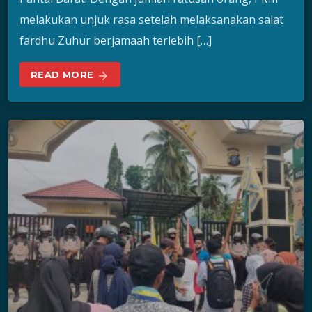
melakukan unjuk rasa setelah melaksanakan salat
fardhu Zuhur berjamaah terlebih […]
READ MORE
arrow_forward