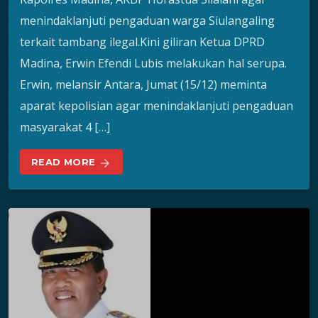
menindaklanjuti pengaduan warga Siulangaling
terkait tambang ilegal.Kini giliran Ketua DPRD
Madina, Erwin Efendi Lubis melakukan hal serupa.
Erwin, melansir Antara, Jumat (15/12) meminta
aparat kepolisian agar menindaklanjuti pengaduan
masyarakat 4 […]
READ MORE
arrow_forward