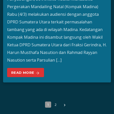
Pergerakan Mandailing Natal (Kompak Madina)
Rabu (4/3) melakukan audiensi dengan anggota
DPRD Sumatera Utara terkait permasalahan
tambang yang ada di wilayah Madina. Kedatangan
Kompak Madina ini disambut langsung oleh Wakil
Ketua DPRD Sumatera Utara dari Fraksi Gerindra, H.
Harun Musthafa Nasution dan Rahmad Rayyan
Nasution serta Parsulian […]
READ MORE
arrow_forward
1
2
navigate_next