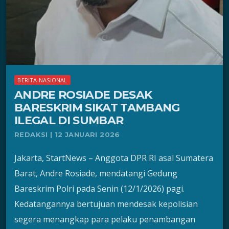
BERITA NASIONAL
ANDRE ROSIADE DESAK
BARESKRIM SIKAT TAMBANG
ILEGAL DI SUMBAR
REDAKSI | 12 JANUARI 2026
Jakarta, StartNews – Anggota DPR RI asal Sumatera
Barat, Andre Rosiade, mendatangi Gedung
Bareskrim Polri pada Senin (12/1/2026) pagi.
Kedatangannya bertujuan mendesak kepolisian
segera menangkap para pelaku penambangan