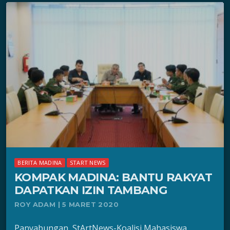
BERITA MADINA
START NEWS
KOMPAK MADINA: BANTU RAKYAT
DAPATKAN IZIN TAMBANG
ROY ADAM | 5 MARET 2020
Panyabungan, StArtNews-Koalisi Mahasiswa