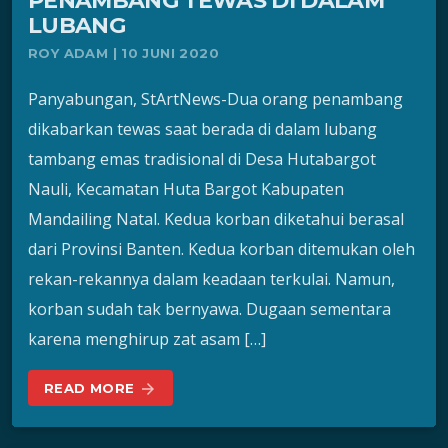
PENAMBANG TEWAS DI DALAM
LUBANG
ROY ADAM | 10 JUNI 2020
Panyabungan, StArtNews-Dua orang penambang
dikabarkan tewas saat berada di dalam lubang
tambang emas tradisional di Desa Hutabargot
Nauli, Kecamatan Huta Bargot Kabupaten
Mandailing Natal. Kedua korban diketahui berasal
dari Provinsi Banten. Kedua korban ditemukan oleh
rekan-rekannya dalam keadaan terkulai. Namun,
korban sudah tak bernyawa. Dugaan sementara
karena menghirup zat asam […]
READ MORE
arrow_forward