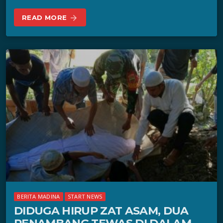
READ MORE
arrow_forward
BERITA MADINA
START NEWS
DIDUGA HIRUP ZAT ASAM, DUA