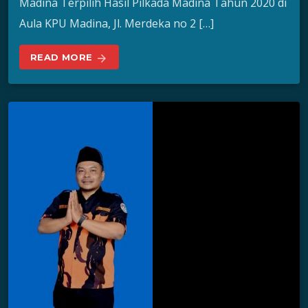
Madina Terpilih Hasil Pilkada Madina Tahun 2020 di
Aula KPU Madina, Jl. Merdeka no 2 […]
READ MORE
arrow_forward