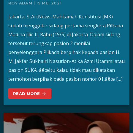
ROY ADAM | 19 MEI 2021
Jakarta, StArtNews-Mahkamah Konstitusi (MK)
sudah menggelar sidang pertama sengketa Pilkada
Madina jilid II, Rabu (19/5) di Jakarta. Dalam sidang
tersebut terungkap paslon 2 menilai
penyelenggara Pilkada berpihak kepada paslon H.
M. Jakfar Sukhairi Nasution-Atika Azmi Utammi atau
paslon SUKA. â€œItu kalau tidak mau dikatakan
termohon berpihak pada paslon nomor 01,â€œ […]
READ MORE
arrow_forward