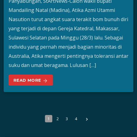
Panyabungan, StArtNews-Calon wakil bupati
Mandailing Natal (Madina), Atika Azmi Utammi
Nasution turut angkat suara terakit bom bunuh diri
yang terjadi di depan Gereja Katedral, Makassar,
Sulawesi Selatan pada Minggu (28/3) lalu. Sebagai
individu yang pernah menjadi bagian minoritas di
Australia, Atika mengerti pentingnya toleransi antar
suku dan umat beragama. Lulusan […]
READ MORE
arrow_forward
1
2
3
4
navigate_next