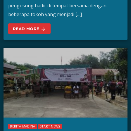
pengusung hadir di tempat bersama dengan
beberapa tokoh yang menjadi […]
READ MORE
arrow_forward
BERITA MADINA
START NEWS