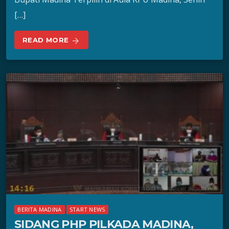
[…]
READ MORE
arrow_forward
BERITA MADINA
START NEWS
SIDANG PHP PILKADA MADINA,