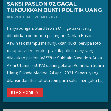
SAKSI PASLON 02 GAGAL
TUNJUKKAN BUKTI POLITIK UANG
IKA RODHIAH | 28 MEI 2021
Panyabungan, StartNews â€“ Tiga saksi yang
dihadirkan pemohon pasangan Dahlan Hasan-
Aswin tak mampu menunjukkan bukti berupa foto
maupun video terakit praktik politik uang yang
dilakukan paslon Jaâ€™far Sukhairi Nasution-Atika
Azmi Utammi (SUKA) dalam gelaran Pemilihan Suara
Ulang Pilkada Madina, 24 April 2021. Seperti yang
dilansir dari Beritahuta.com para saksi mengaku […]
READ MORE
arrow_forward