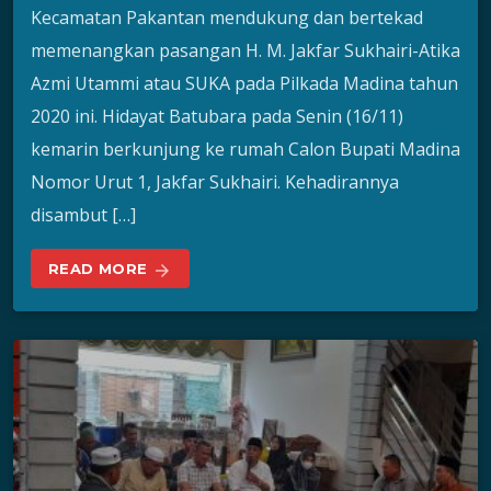
Kecamatan Pakantan mendukung dan bertekad
memenangkan pasangan H. M. Jakfar Sukhairi-Atika
Azmi Utammi atau SUKA pada Pilkada Madina tahun
2020 ini. Hidayat Batubara pada Senin (16/11)
kemarin berkunjung ke rumah Calon Bupati Madina
Nomor Urut 1, Jakfar Sukhairi. Kehadirannya
disambut […]
READ MORE
arrow_forward