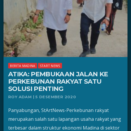
BERITA MADINA
START NEWS
ATIKA: PEMBUKAAN JALAN KE
PERKEBUNAN RAKYAT SATU
SOLUSI PENTING
ROY ADAM | 5 DESEMBER 2020
Panyabungan, StArtNews-Perkebunan rakyat
merupakan salah satu lapangan usaha rakyat yang
terbesar dalam struktur ekonomi Madina di sektor