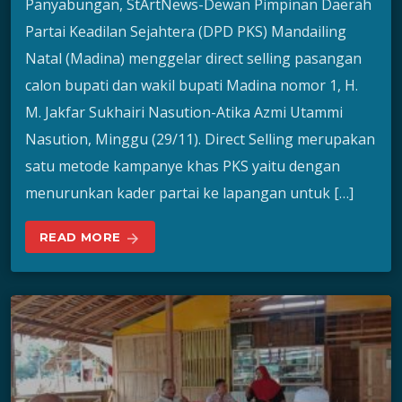
Panyabungan, StArtNews-Dewan Pimpinan Daerah
Partai Keadilan Sejahtera (DPD PKS) Mandailing
Natal (Madina) menggelar direct selling pasangan
calon bupati dan wakil bupati Madina nomor 1, H.
M. Jakfar Sukhairi Nasution-Atika Azmi Utammi
Nasution, Minggu (29/11). Direct Selling merupakan
satu metode kampanye khas PKS yaitu dengan
menurunkan kader partai ke lapangan untuk […]
READ MORE
arrow_forward