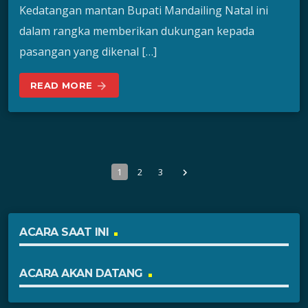
Kedatangan mantan Bupati Mandailing Natal ini
dalam rangka memberikan dukungan kepada
pasangan yang dikenal […]
READ MORE
arrow_forward
1
2
3
navigate_next
ACARA SAAT INI
ACARA AKAN DATANG