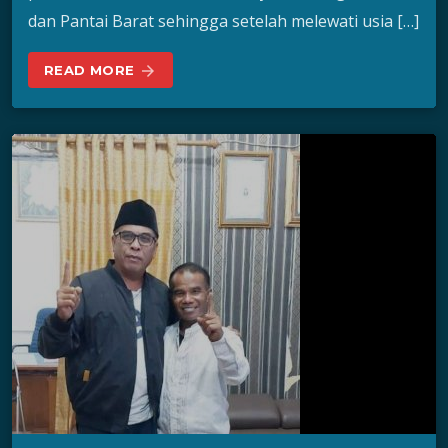
dan Pantai Barat sehingga setelah melewati usia […]
READ MORE
arrow_forward